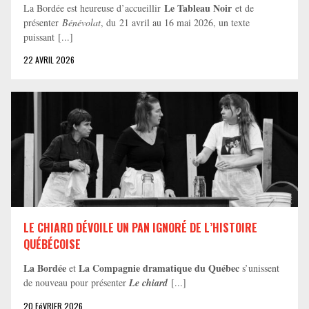
Le Tableau Noir
La Bordée est heureuse d’accueillir
et de
présenter
Bénévolat
, du 21 avril au 16 mai 2026, un texte
puissant [...]
22 AVRIL 2026
LE CHIARD DÉVOILE UN PAN IGNORÉ DE L’HISTOIRE
QUÉBÉCOISE
La Bordée
La Compagnie dramatique du Québec
et
s’unissent
de nouveau pour présenter
Le chiard
[...]
20 FéVRIER 2026