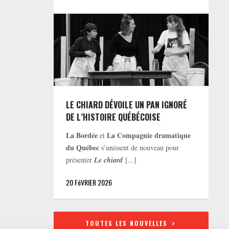
LE CHIARD DÉVOILE UN PAN IGNORÉ
DE L’HISTOIRE QUÉBÉCOISE
La Bordée
La Compagnie dramatique
et
du Québec
s’unissent de nouveau pour
présenter
Le chiard
[...]
20 FéVRIER 2026
TOUTES LES NOUVELLES