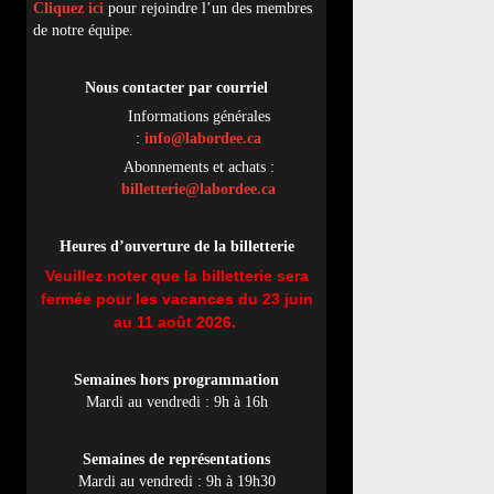
Cliquez ici
pour rejoindre l’un des membres
de notre équipe.
Nous contacter par
cou
rriel
Informations générales
:
info@labordee.ca
Abonnements et achats :
billetterie@labordee.ca
Heures d’ouverture de la billetterie
Veuillez noter que la billetterie sera
fermée pour les vacances du 23 juin
au 11 août 2026.
Semaines hors programmation
Mardi au vendredi : 9h à 16h
Semaines de représentations
Mardi au vendredi : 9h à 19h30