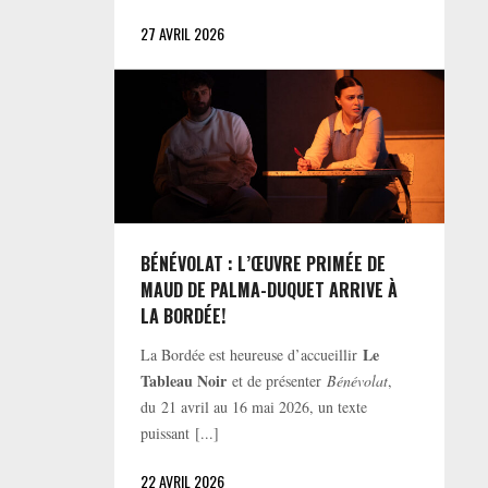
27 AVRIL 2026
BÉNÉVOLAT : L’ŒUVRE PRIMÉE DE
MAUD DE PALMA-DUQUET ARRIVE À
LA BORDÉE!
Le
La Bordée est heureuse d’accueillir
Tableau Noir
et de présenter
Bénévolat
,
du 21 avril au 16 mai 2026, un texte
puissant [...]
22 AVRIL 2026