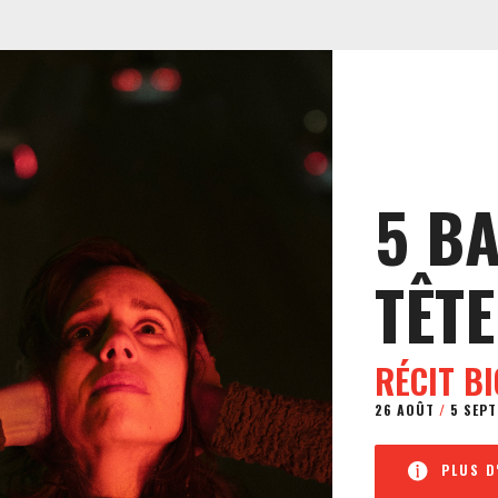
5 B
TÊTE
RÉCIT B
26 AOÛT
/
5 SEPT
PLUS D