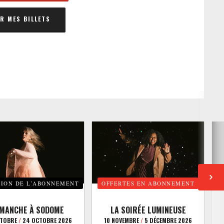
 MES BILLETS
TION DE L’ABONNEMENT
OFFERTES EN ABONNEMENT
E
IMANCHE À SODOME
LA SOIRÉE LUMINEUSE
CTOBRE
/
24 OCTOBRE 2026
10 NOVEMBRE
/
5 DÉCEMBRE 2026