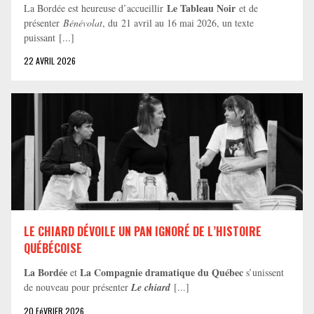
Le Tableau Noir
La Bordée est heureuse d’accueillir
et de
présenter
Bénévolat
, du 21 avril au 16 mai 2026, un texte
puissant [...]
22 AVRIL 2026
LE CHIARD DÉVOILE UN PAN IGNORÉ DE L’HISTOIRE
QUÉBÉCOISE
La Bordée
La Compagnie dramatique du Québec
et
s’unissent
de nouveau pour présenter
Le chiard
[...]
20 FéVRIER 2026