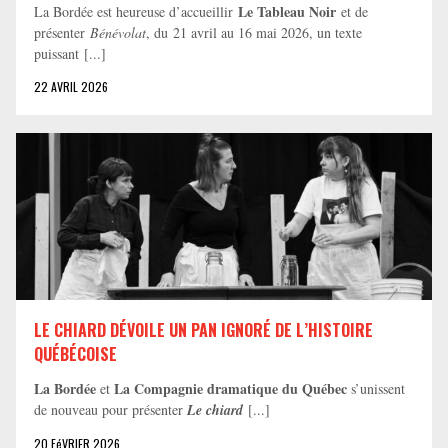
Le Tableau Noir
La Bordée est heureuse d’accueillir
et de
présenter
Bénévolat
, du 21 avril au 16 mai 2026, un texte
puissant [...]
22 AVRIL 2026
LE CHIARD DÉVOILE UN PAN IGNORÉ DE L’HISTOIRE
QUÉBÉCOISE
La Bordée
La Compagnie dramatique du Québec
et
s’unissent
de nouveau pour présenter
Le chiard
[...]
20 FéVRIER 2026