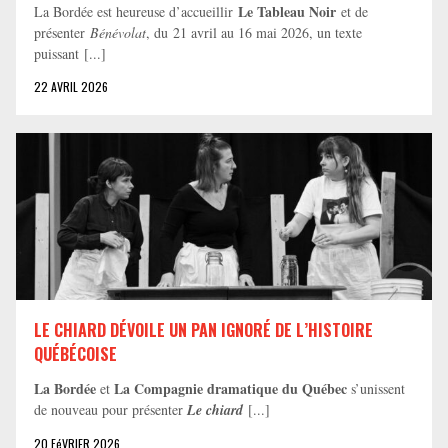
Le Tableau Noir
La Bordée est heureuse d’accueillir
et de
présenter
Bénévolat
, du 21 avril au 16 mai 2026, un texte
puissant [...]
22 AVRIL 2026
LE CHIARD DÉVOILE UN PAN IGNORÉ DE L’HISTOIRE
QUÉBÉCOISE
La Bordée
La Compagnie dramatique du Québec
et
s’unissent
de nouveau pour présenter
Le chiard
[...]
20 FéVRIER 2026