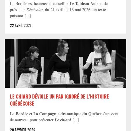
Le Tableau Noir
La Bordée est heureuse d’accueillir
et de
présenter
Bénévolat
, du 21 avril au 16 mai 2026, un texte
puissant [...]
22 AVRIL 2026
LE CHIARD DÉVOILE UN PAN IGNORÉ DE L’HISTOIRE
QUÉBÉCOISE
La Bordée
La Compagnie dramatique du Québec
et
s’unissent
de nouveau pour présenter
Le chiard
[...]
20 FéVRIER 2026