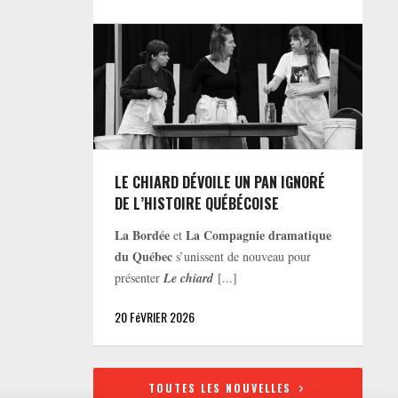
LE CHIARD DÉVOILE UN PAN IGNORÉ
DE L’HISTOIRE QUÉBÉCOISE
La Bordée
La Compagnie dramatique
et
du Québec
s’unissent de nouveau pour
présenter
Le chiard
[...]
20 FéVRIER 2026
TOUTES LES NOUVELLES