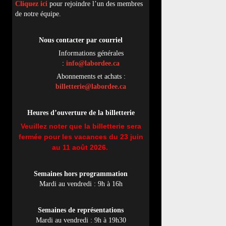
Cliquez ici
pour rejoindre l’un des membres
de notre équipe.
Nous contacter par
cou
rriel
Informations générales
:
info@labordee.ca
Abonnements et achats :
billetterie@labordee.ca
Heures d’ouverture de la billetterie
Veuillez noter que la billetterie sera
fermée pour les vacances du 23 juin
au 11 août 2026.
Semaines hors programmation
Mardi au vendredi : 9h à 16h
Semaines de représentations
Mardi au vendredi : 9h à 19h30