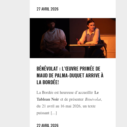
27 AVRIL 2026
BÉNÉVOLAT : L’ŒUVRE PRIMÉE DE
MAUD DE PALMA-DUQUET ARRIVE À
LA BORDÉE!
Le
La Bordée est heureuse d’accueillir
Tableau Noir
et de présenter
Bénévolat
,
du 21 avril au 16 mai 2026, un texte
puissant [...]
22 AVRIL 2026