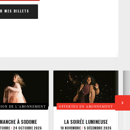
 MES BILLETS
TION DE L’ABONNEMENT
OFFERTES EN ABONNEMENT
E
IMANCHE À SODOME
LA SOIRÉE LUMINEUSE
CTOBRE
/
24 OCTOBRE 2026
10 NOVEMBRE
/
5 DÉCEMBRE 2026