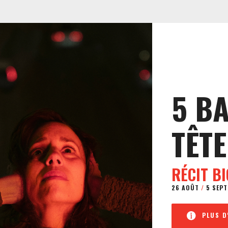
5 B
TÊTE
RÉCIT B
26 AOÛT
/
5 SEPT
PLUS D