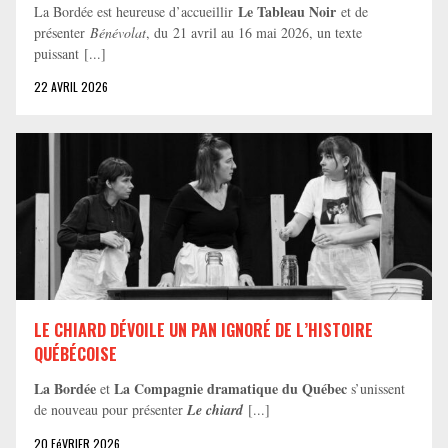
Le Tableau Noir
La Bordée est heureuse d’accueillir
et de
présenter
Bénévolat
, du 21 avril au 16 mai 2026, un texte
puissant [...]
22 AVRIL 2026
LE CHIARD DÉVOILE UN PAN IGNORÉ DE L’HISTOIRE
QUÉBÉCOISE
La Bordée
La Compagnie dramatique du Québec
et
s’unissent
de nouveau pour présenter
Le chiard
[...]
20 FéVRIER 2026