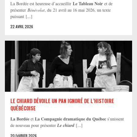
Le Tableau Noir
La Bordée est heureuse d’accueillir
et de
présenter
Bénévolat
, du 21 avril au 16 mai 2026, un texte
puissant [...]
22 AVRIL 2026
LE CHIARD DÉVOILE UN PAN IGNORÉ DE L’HISTOIRE
QUÉBÉCOISE
La Bordée
La Compagnie dramatique du Québec
et
s’unissent
de nouveau pour présenter
Le chiard
[...]
20 FéVRIER 2026