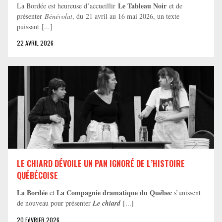
Le Tableau Noir
La Bordée est heureuse d’accueillir
et de
présenter
Bénévolat
, du 21 avril au 16 mai 2026, un texte
puissant [...]
22 AVRIL 2026
LE CHIARD DÉVOILE UN PAN IGNORÉ DE L’HISTOIRE
QUÉBÉCOISE
La Bordée
La Compagnie dramatique du Québec
et
s’unissent
de nouveau pour présenter
Le chiard
[...]
20 FéVRIER 2026