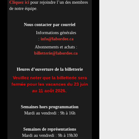
Cliquez ici
pour rejoindre l’un des membres
de notre équipe.
Nous contacter par
cou
rriel
Informations générales
:
info@labordee.ca
Abonnements et achats :
billetterie@labordee.ca
Heures d’ouverture de la billetterie
Veuillez noter que la billetterie sera
fermée pour les vacances du 23 juin
au 11 août 2026.
Semaines hors programmation
Mardi au vendredi : 9h à 16h
Semaines de représentations
Mardi au vendredi : 9h à 19h30