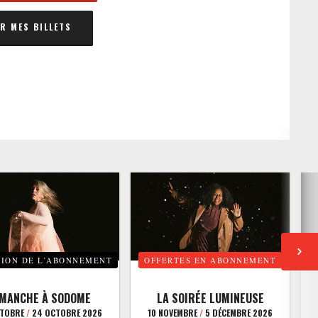
 MES BILLETS
TION DE L’ABONNEMENT
OFFERTES EN ABONNEMENT
E
IMANCHE À SODOME
LA SOIRÉE LUMINEUSE
CTOBRE
/
24 OCTOBRE 2026
10 NOVEMBRE
/
5 DÉCEMBRE 2026