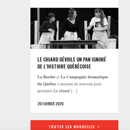
LE CHIARD DÉVOILE UN PAN IGNORÉ
DE L’HISTOIRE QUÉBÉCOISE
La Bordée
La Compagnie dramatique
et
du Québec
s’unissent de nouveau pour
présenter
Le chiard
[...]
20 FéVRIER 2026
TOUTES LES NOUVELLES