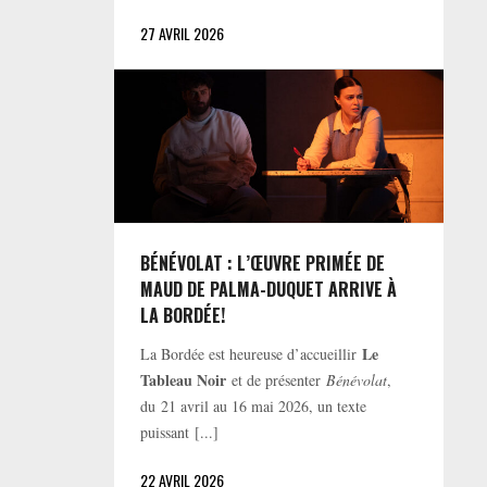
27 AVRIL 2026
BÉNÉVOLAT : L’ŒUVRE PRIMÉE DE
MAUD DE PALMA-DUQUET ARRIVE À
LA BORDÉE!
Le
La Bordée est heureuse d’accueillir
Tableau Noir
et de présenter
Bénévolat
,
du 21 avril au 16 mai 2026, un texte
puissant [...]
22 AVRIL 2026