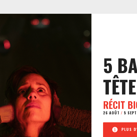
5 B
TÊTE
RÉCIT B
26 AOÛT
/
5 SEPT
PLUS D