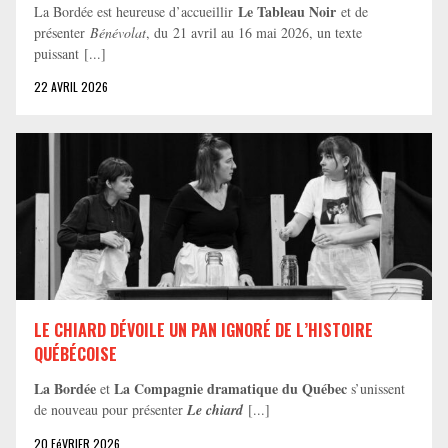
Le Tableau Noir
La Bordée est heureuse d’accueillir
et de
présenter
Bénévolat
, du 21 avril au 16 mai 2026, un texte
puissant [...]
22 AVRIL 2026
LE CHIARD DÉVOILE UN PAN IGNORÉ DE L’HISTOIRE
QUÉBÉCOISE
La Bordée
La Compagnie dramatique du Québec
et
s’unissent
de nouveau pour présenter
Le chiard
[...]
20 FéVRIER 2026