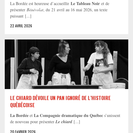
Le Tableau Noir
La Bordée est heureuse d’accueillir
et de
présenter
Bénévolat
, du 21 avril au 16 mai 2026, un texte
puissant [...]
22 AVRIL 2026
LE CHIARD DÉVOILE UN PAN IGNORÉ DE L’HISTOIRE
QUÉBÉCOISE
La Bordée
La Compagnie dramatique du Québec
et
s’unissent
de nouveau pour présenter
Le chiard
[...]
20 FéVRIER 2026