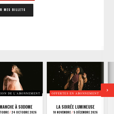
 MES BILLETS
TION DE L’ABONNEMENT
OFFERTES EN ABONNEMENT
E
IMANCHE À SODOME
LA SOIRÉE LUMINEUSE
CTOBRE
/
24 OCTOBRE 2026
10 NOVEMBRE
/
5 DÉCEMBRE 2026