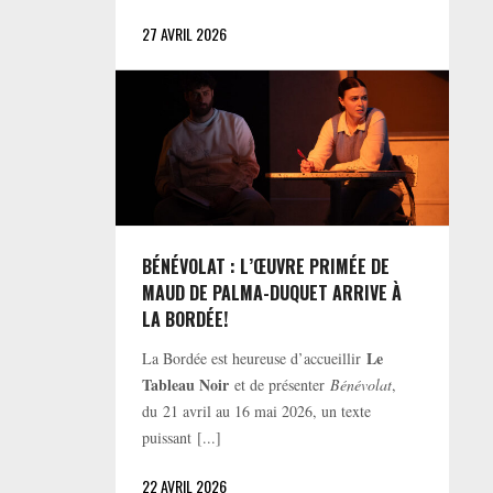
27 AVRIL 2026
BÉNÉVOLAT : L’ŒUVRE PRIMÉE DE
MAUD DE PALMA-DUQUET ARRIVE À
LA BORDÉE!
Le
La Bordée est heureuse d’accueillir
Tableau Noir
et de présenter
Bénévolat
,
du 21 avril au 16 mai 2026, un texte
puissant [...]
22 AVRIL 2026