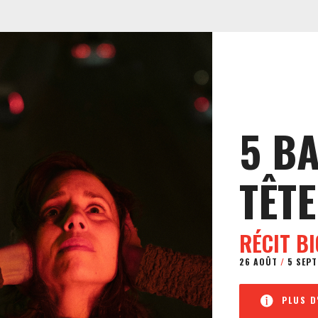
5 B
TÊTE
RÉCIT B
26 AOÛT
/
5 SEPT
PLUS D