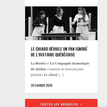
LE CHIARD DÉVOILE UN PAN IGNORÉ
DE L’HISTOIRE QUÉBÉCOISE
La Bordée
La Compagnie dramatique
et
du Québec
s’unissent de nouveau pour
présenter
Le chiard
[...]
20 FéVRIER 2026
TOUTES LES NOUVELLES