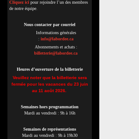
Cliquez ici
pour rejoindre l’un des membres
de notre équipe.
Nous contacter par
cou
rriel
Informations générales
:
info@labordee.ca
Abonnements et achats :
billetterie@labordee.ca
Heures d’ouverture de la billetterie
Veuillez noter que la billetterie sera
fermée pour les vacances du 23 juin
au 11 août 2026.
Semaines hors programmation
Mardi au vendredi : 9h à 16h
Semaines de représentations
Mardi au vendredi : 9h à 19h30