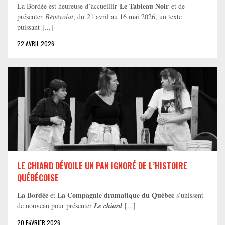
Le Tableau Noir
La Bordée est heureuse d’accueillir
et de
présenter
Bénévolat
, du 21 avril au 16 mai 2026, un texte
puissant [...]
22 AVRIL 2026
LE CHIARD DÉVOILE UN PAN IGNORÉ DE L’HISTOIRE
QUÉBÉCOISE
La Bordée
La Compagnie dramatique du Québec
et
s’unissent
de nouveau pour présenter
Le chiard
[...]
20 FéVRIER 2026