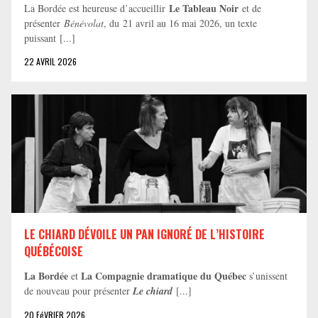
Le Tableau Noir
La Bordée est heureuse d’accueillir
et de
présenter
Bénévolat
, du 21 avril au 16 mai 2026, un texte
puissant [...]
22 AVRIL 2026
LE CHIARD DÉVOILE UN PAN IGNORÉ DE L’HISTOIRE
QUÉBÉCOISE
La Bordée
La Compagnie dramatique du Québec
et
s’unissent
de nouveau pour présenter
Le chiard
[...]
20 FéVRIER 2026