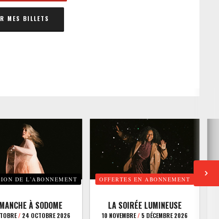
 MES BILLETS
TION DE L’ABONNEMENT
OFFERTES EN ABONNEMENT
E
IMANCHE À SODOME
LA SOIRÉE LUMINEUSE
CTOBRE
/
24 OCTOBRE 2026
10 NOVEMBRE
/
5 DÉCEMBRE 2026