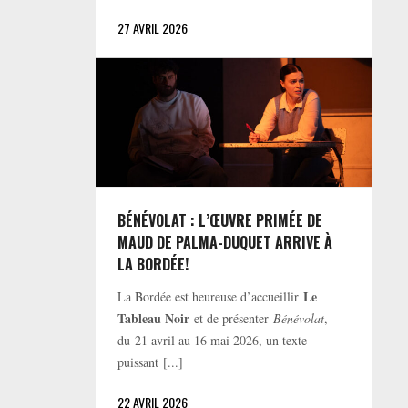
27 AVRIL 2026
BÉNÉVOLAT : L’ŒUVRE PRIMÉE DE
MAUD DE PALMA-DUQUET ARRIVE À
LA BORDÉE!
Le
La Bordée est heureuse d’accueillir
Tableau Noir
et de présenter
Bénévolat
,
du 21 avril au 16 mai 2026, un texte
puissant [...]
22 AVRIL 2026