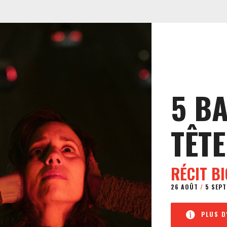
5 B
TÊTE
RÉCIT B
26 AOÛT
/
5 SEPT
PLUS D