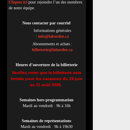
Cliquez ici
pour rejoindre l’un des membres
de notre équipe.
Nous contacter par
cou
rriel
Informations générales
:
info@labordee.ca
Abonnements et achats :
billetterie@labordee.ca
Heures d’ouverture de la billetterie
Veuillez noter que la billetterie sera
fermée pour les vacances du 23 juin
au 11 août 2026.
Semaines hors programmation
Mardi au vendredi : 9h à 16h
Semaines de représentations
Mardi au vendredi : 9h à 19h30