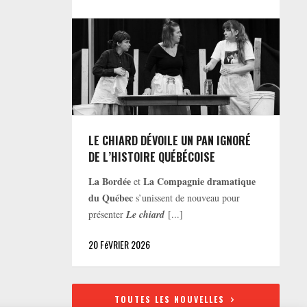
LE CHIARD DÉVOILE UN PAN IGNORÉ
DE L’HISTOIRE QUÉBÉCOISE
La Bordée
La Compagnie dramatique
et
du Québec
s’unissent de nouveau pour
présenter
Le chiard
[...]
20 FéVRIER 2026
TOUTES LES NOUVELLES