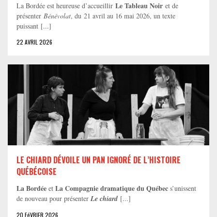
Le Tableau Noir
La Bordée est heureuse d’accueillir
et de
présenter
Bénévolat
, du 21 avril au 16 mai 2026, un texte
puissant [...]
22 AVRIL 2026
LE CHIARD DÉVOILE UN PAN IGNORÉ DE L’HISTOIRE
QUÉBÉCOISE
La Bordée
La Compagnie dramatique du Québec
et
s’unissent
de nouveau pour présenter
Le chiard
[...]
20 FéVRIER 2026