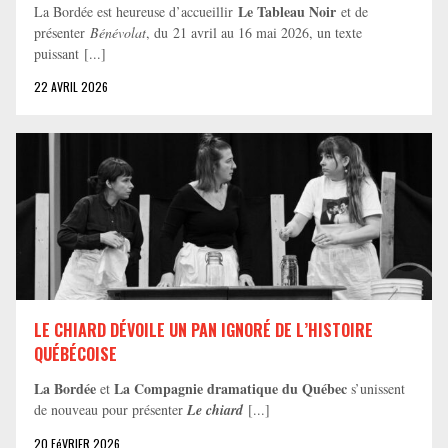
Le Tableau Noir
La Bordée est heureuse d’accueillir
et de
présenter
Bénévolat
, du 21 avril au 16 mai 2026, un texte
puissant [...]
22 AVRIL 2026
LE CHIARD DÉVOILE UN PAN IGNORÉ DE L’HISTOIRE
QUÉBÉCOISE
La Bordée
La Compagnie dramatique du Québec
et
s’unissent
de nouveau pour présenter
Le chiard
[...]
20 FéVRIER 2026