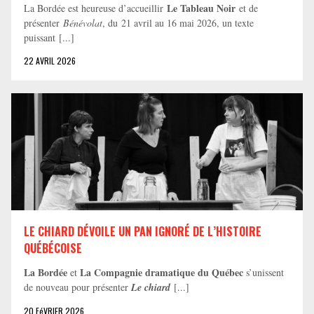
Le Tableau Noir
La Bordée est heureuse d’accueillir
et de
présenter
Bénévolat
, du 21 avril au 16 mai 2026, un texte
puissant [...]
22 AVRIL 2026
LE CHIARD DÉVOILE UN PAN IGNORÉ DE L’HISTOIRE
QUÉBÉCOISE
La Bordée
La Compagnie dramatique du Québec
et
s’unissent
de nouveau pour présenter
Le chiard
[...]
20 FéVRIER 2026