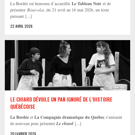
Le Tableau Noir
La Bordée est heureuse d’accueillir
et de
présenter
Bénévolat
, du 21 avril au 16 mai 2026, un texte
puissant [...]
22 AVRIL 2026
LE CHIARD DÉVOILE UN PAN IGNORÉ DE L’HISTOIRE
QUÉBÉCOISE
La Bordée
La Compagnie dramatique du Québec
et
s’unissent
de nouveau pour présenter
Le chiard
[...]
20 FéVRIER 2026