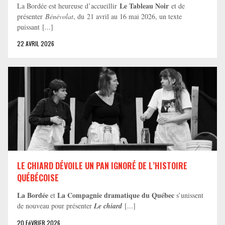
Le Tableau Noir
La Bordée est heureuse d’accueillir
et de
présenter
Bénévolat
, du 21 avril au 16 mai 2026, un texte
puissant [...]
22 AVRIL 2026
LE CHIARD DÉVOILE UN PAN IGNORÉ DE L’HISTOIRE
QUÉBÉCOISE
La Bordée
La Compagnie dramatique du Québec
et
s’unissent
de nouveau pour présenter
Le chiard
[...]
20 FéVRIER 2026