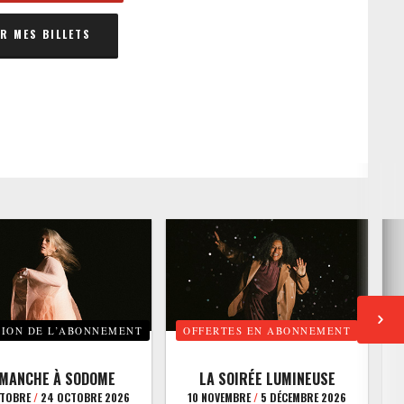
 MES BILLETS
TION DE L’ABONNEMENT
OFFERTES EN ABONNEMENT
E
IMANCHE À SODOME
LA SOIRÉE LUMINEUSE
CTOBRE
/
24 OCTOBRE 2026
10 NOVEMBRE
/
5 DÉCEMBRE 2026