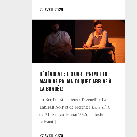
27 AVRIL 2026
BÉNÉVOLAT : L’ŒUVRE PRIMÉE DE
MAUD DE PALMA-DUQUET ARRIVE À
LA BORDÉE!
Le
La Bordée est heureuse d’accueillir
Tableau Noir
et de présenter
Bénévolat
,
du 21 avril au 16 mai 2026, un texte
puissant [...]
22 AVRIL 2026