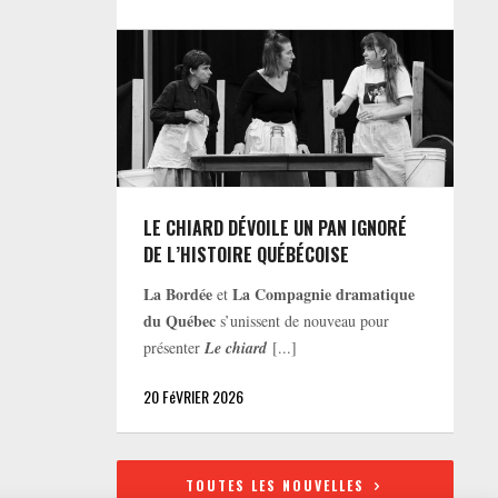
LE CHIARD DÉVOILE UN PAN IGNORÉ
DE L’HISTOIRE QUÉBÉCOISE
La Bordée
La Compagnie dramatique
et
du Québec
s’unissent de nouveau pour
présenter
Le chiard
[...]
20 FéVRIER 2026
TOUTES LES NOUVELLES