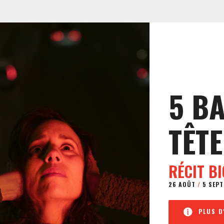
5 B
TÊTE
RÉCIT B
26 AOÛT
/
5 SEPT
PLUS D