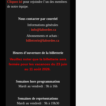
Cliquez ici
pour rejoindre l’un des membres
de notre équipe.
Nous contacter par
cou
rriel
Informations générales
:
info@labordee.ca
Abonnements et achats :
billetterie@labordee.ca
Heures d’ouverture de la billetterie
Veuillez noter que la billetterie sera
fermée pour les vacances du 23 juin
au 11 août 2026.
Semaines hors programmation
Mardi au vendredi : 9h à 16h
Semaines de représentations
Mardi au vendredi : 9h à 19h30