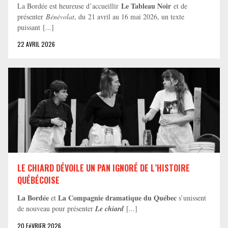
Le Tableau Noir
La Bordée est heureuse d’accueillir
et de
présenter
Bénévolat
, du 21 avril au 16 mai 2026, un texte
puissant [...]
22 AVRIL 2026
LE CHIARD DÉVOILE UN PAN IGNORÉ DE L’HISTOIRE
QUÉBÉCOISE
La Bordée
La Compagnie dramatique du Québec
et
s’unissent
de nouveau pour présenter
Le chiard
[...]
20 FéVRIER 2026