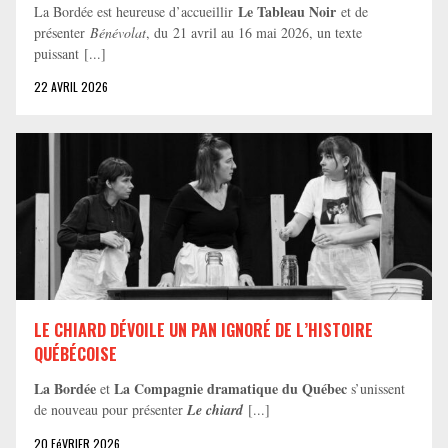
Le Tableau Noir
La Bordée est heureuse d’accueillir
et de
présenter
Bénévolat
, du 21 avril au 16 mai 2026, un texte
puissant [...]
22 AVRIL 2026
LE CHIARD DÉVOILE UN PAN IGNORÉ DE L’HISTOIRE
QUÉBÉCOISE
La Bordée
La Compagnie dramatique du Québec
et
s’unissent
de nouveau pour présenter
Le chiard
[...]
20 FéVRIER 2026