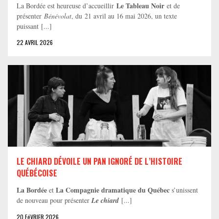
Le Tableau Noir
La Bordée est heureuse d’accueillir
et de
présenter
Bénévolat
, du 21 avril au 16 mai 2026, un texte
puissant [...]
22 AVRIL 2026
LE CHIARD DÉVOILE UN PAN IGNORÉ DE L’HISTOIRE
QUÉBÉCOISE
La Bordée
La Compagnie dramatique du Québec
et
s’unissent
de nouveau pour présenter
Le chiard
[...]
20 FéVRIER 2026