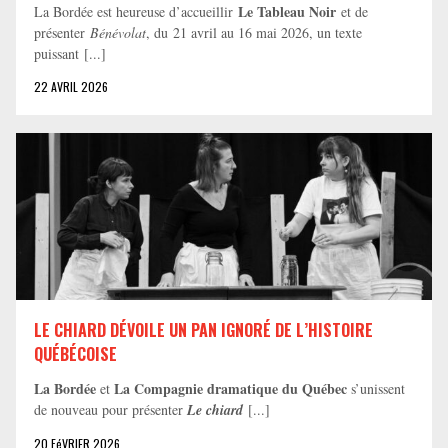
Le Tableau Noir
La Bordée est heureuse d’accueillir
et de
présenter
Bénévolat
, du 21 avril au 16 mai 2026, un texte
puissant [...]
22 AVRIL 2026
LE CHIARD DÉVOILE UN PAN IGNORÉ DE L’HISTOIRE
QUÉBÉCOISE
La Bordée
La Compagnie dramatique du Québec
et
s’unissent
de nouveau pour présenter
Le chiard
[...]
20 FéVRIER 2026