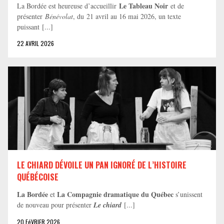
Le Tableau Noir
La Bordée est heureuse d’accueillir
et de
présenter
Bénévolat
, du 21 avril au 16 mai 2026, un texte
puissant [...]
22 AVRIL 2026
LE CHIARD DÉVOILE UN PAN IGNORÉ DE L’HISTOIRE
QUÉBÉCOISE
La Bordée
La Compagnie dramatique du Québec
et
s’unissent
de nouveau pour présenter
Le chiard
[...]
20 FéVRIER 2026