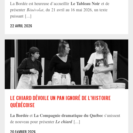
Le Tableau Noir
La Bordée est heureuse d’accueillir
et de
présenter
Bénévolat
, du 21 avril au 16 mai 2026, un texte
puissant [...]
22 AVRIL 2026
LE CHIARD DÉVOILE UN PAN IGNORÉ DE L’HISTOIRE
QUÉBÉCOISE
La Bordée
La Compagnie dramatique du Québec
et
s’unissent
de nouveau pour présenter
Le chiard
[...]
20 FéVRIER 2026