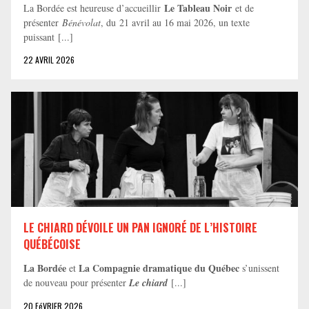
Le Tableau Noir
La Bordée est heureuse d’accueillir
et de
présenter
Bénévolat
, du 21 avril au 16 mai 2026, un texte
puissant [...]
22 AVRIL 2026
LE CHIARD DÉVOILE UN PAN IGNORÉ DE L’HISTOIRE
QUÉBÉCOISE
La Bordée
La Compagnie dramatique du Québec
et
s’unissent
de nouveau pour présenter
Le chiard
[...]
20 FéVRIER 2026