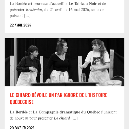
Le Tableau Noir
La Bordée est heureuse d’accueillir
et de
présenter
Bénévolat
, du 21 avril au 16 mai 2026, un texte
puissant [...]
22 AVRIL 2026
LE CHIARD DÉVOILE UN PAN IGNORÉ DE L’HISTOIRE
QUÉBÉCOISE
La Bordée
La Compagnie dramatique du Québec
et
s’unissent
de nouveau pour présenter
Le chiard
[...]
20 FéVRIER 2026