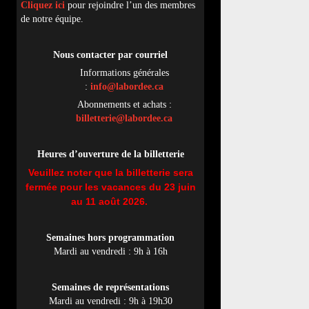
Cliquez ici
pour rejoindre l’un des membres
de notre équipe.
Nous contacter par
cou
rriel
Informations générales
:
info@labordee.ca
Abonnements et achats :
billetterie@labordee.ca
Heures d’ouverture de la billetterie
Veuillez noter que la billetterie sera
fermée pour les vacances du 23 juin
au 11 août 2026.
Semaines hors programmation
Mardi au vendredi : 9h à 16h
Semaines de représentations
Mardi au vendredi : 9h à 19h30