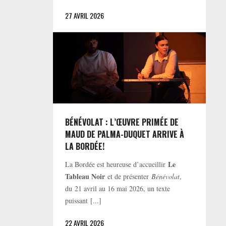
27 AVRIL 2026
BÉNÉVOLAT : L’ŒUVRE PRIMÉE DE
MAUD DE PALMA-DUQUET ARRIVE À
LA BORDÉE!
Le
La Bordée est heureuse d’accueillir
Tableau Noir
et de présenter
Bénévolat
,
du 21 avril au 16 mai 2026, un texte
puissant [...]
22 AVRIL 2026