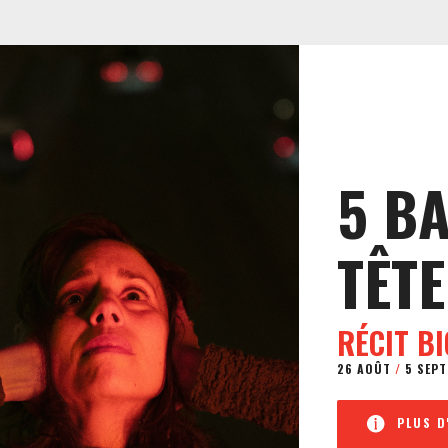
5 B
TÊTE
RÉCIT B
26 AOÛT
/
5 SEPT
PLUS D