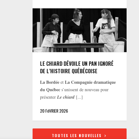
LE CHIARD DÉVOILE UN PAN IGNORÉ
DE L’HISTOIRE QUÉBÉCOISE
La Bordée
La Compagnie dramatique
et
du Québec
s’unissent de nouveau pour
présenter
Le chiard
[...]
20 FéVRIER 2026
TOUTES LES NOUVELLES