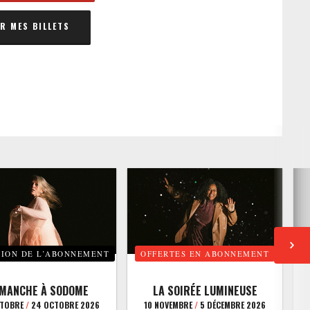
 MES BILLETS
TION DE L’ABONNEMENT
OFFERTES EN ABONNEMENT
E
IMANCHE À SODOME
LA SOIRÉE LUMINEUSE
CTOBRE
/
24 OCTOBRE 2026
10 NOVEMBRE
/
5 DÉCEMBRE 2026