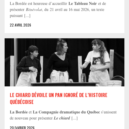
Le Tableau Noir
La Bordée est heureuse d’accueillir
et de
présenter
Bénévolat
, du 21 avril au 16 mai 2026, un texte
puissant [...]
22 AVRIL 2026
LE CHIARD DÉVOILE UN PAN IGNORÉ DE L’HISTOIRE
QUÉBÉCOISE
La Bordée
La Compagnie dramatique du Québec
et
s’unissent
de nouveau pour présenter
Le chiard
[...]
20 FéVRIER 2026