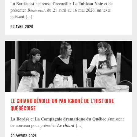
Le Tableau Noir
La Bordée est heureuse d’accueillir
et de
présenter
Bénévolat
, du 21 avril au 16 mai 2026, un texte
puissant [...]
22 AVRIL 2026
LE CHIARD DÉVOILE UN PAN IGNORÉ DE L’HISTOIRE
QUÉBÉCOISE
La Bordée
La Compagnie dramatique du Québec
et
s’unissent
de nouveau pour présenter
Le chiard
[...]
20 FéVRIER 2026