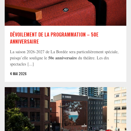
DÉVOILEMENT DE LA PROGRAMMATION – 50E
ANNIVERSAIRE
La saison 2026-2027 de La Bordée sera particulièrement spéciale,
50e anniversaire
puisqu’elle souligne le
du théâtre. Les dix
spectacles [...]
4 MAI 2026