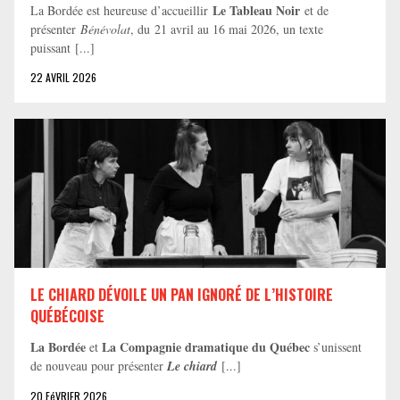
Le Tableau Noir
La Bordée est heureuse d’accueillir
et de
présenter
Bénévolat
, du 21 avril au 16 mai 2026, un texte
puissant [...]
22 AVRIL 2026
LE CHIARD DÉVOILE UN PAN IGNORÉ DE L’HISTOIRE
QUÉBÉCOISE
La Bordée
La Compagnie dramatique du Québec
et
s’unissent
de nouveau pour présenter
Le chiard
[...]
20 FéVRIER 2026