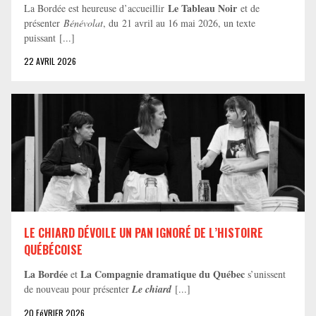
Le Tableau Noir
La Bordée est heureuse d’accueillir
et de
présenter
Bénévolat
, du 21 avril au 16 mai 2026, un texte
puissant [...]
22 AVRIL 2026
LE CHIARD DÉVOILE UN PAN IGNORÉ DE L’HISTOIRE
QUÉBÉCOISE
La Bordée
La Compagnie dramatique du Québec
et
s’unissent
de nouveau pour présenter
Le chiard
[...]
20 FéVRIER 2026