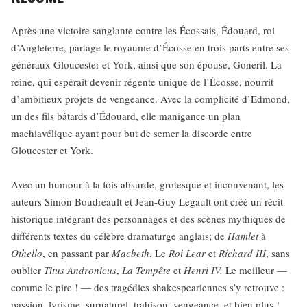
Après une victoire sanglante contre les Écossais, Édouard, roi
d’Angleterre, partage le royaume d’Écosse en trois parts entre ses
généraux Gloucester et York, ainsi que son épouse, Goneril. La
reine, qui espérait devenir régente unique de l’Écosse, nourrit
d’ambitieux projets de vengeance. Avec la complicité d’Edmond,
un des fils bâtards d’Édouard, elle manigance un plan
machiavélique ayant pour but de semer la discorde entre
Gloucester et York.
Avec un humour à la fois absurde, grotesque et inconvenant, les
auteurs Simon Boudreault et Jean-Guy Legault ont créé un récit
historique intégrant des personnages et des scènes mythiques de
différents textes du célèbre dramaturge anglais; de
Hamlet
à
Othello
, en passant par
Macbeth
, Le
Roi Lear
et
Richard III
, sans
oublier
Titus Andronicus
,
La Tempête
et
Henri IV.
Le meilleur —
comme le pire ! — des tragédies shakespeariennes s’y retrouve :
passion, lyrisme, surnaturel, trahison, vengeance, et bien plus !