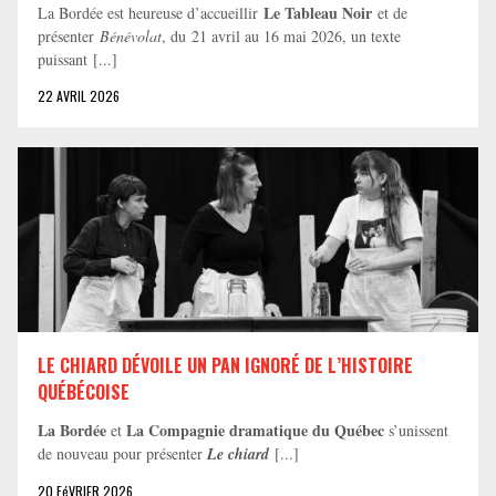
Le Tableau Noir
La Bordée est heureuse d’accueillir
et de
présenter
Bénévolat
, du 21 avril au 16 mai 2026, un texte
puissant [...]
22 AVRIL 2026
LE CHIARD DÉVOILE UN PAN IGNORÉ DE L’HISTOIRE
QUÉBÉCOISE
La Bordée
La Compagnie dramatique du Québec
et
s’unissent
de nouveau pour présenter
Le chiard
[...]
20 FéVRIER 2026