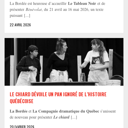
Le Tableau Noir
La Bordée est heureuse d’accueillir
et de
présenter
Bénévolat
, du 21 avril au 16 mai 2026, un texte
puissant [...]
22 AVRIL 2026
LE CHIARD DÉVOILE UN PAN IGNORÉ DE L’HISTOIRE
QUÉBÉCOISE
La Bordée
La Compagnie dramatique du Québec
et
s’unissent
de nouveau pour présenter
Le chiard
[...]
20 FéVRIER 2026