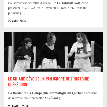
Le Tableau Noir
La Bordée est heureuse d’accueillir
et de
présenter
Bénévolat
, du 21 avril au 16 mai 2026, un texte
puissant [...]
22 AVRIL 2026
LE CHIARD DÉVOILE UN PAN IGNORÉ DE L’HISTOIRE
QUÉBÉCOISE
La Bordée
La Compagnie dramatique du Québec
et
s’unissent
de nouveau pour présenter
Le chiard
[...]
20 FéVRIER 2026