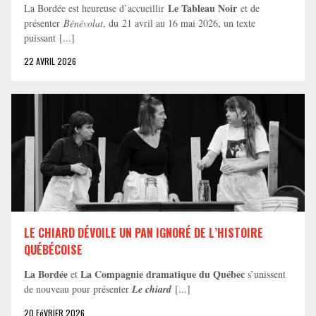
Le Tableau Noir
La Bordée est heureuse d’accueillir
et de
présenter
Bénévolat
, du 21 avril au 16 mai 2026, un texte
puissant [...]
22 AVRIL 2026
LE CHIARD DÉVOILE UN PAN IGNORÉ DE L’HISTOIRE
QUÉBÉCOISE
La Bordée
La Compagnie dramatique du Québec
et
s’unissent
de nouveau pour présenter
Le chiard
[...]
20 FéVRIER 2026