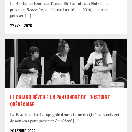
Le Tableau Noir
La Bordée est heureuse d’accueillir
et de
présenter
Bénévolat
, du 21 avril au 16 mai 2026, un texte
puissant [...]
22 AVRIL 2026
LE CHIARD DÉVOILE UN PAN IGNORÉ DE L’HISTOIRE
QUÉBÉCOISE
La Bordée
La Compagnie dramatique du Québec
et
s’unissent
de nouveau pour présenter
Le chiard
[...]
20 FéVRIER 2026