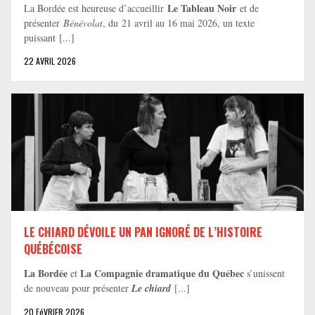
Le Tableau Noir
La Bordée est heureuse d’accueillir
et de
présenter
Bénévolat
, du 21 avril au 16 mai 2026, un texte
puissant [...]
22 AVRIL 2026
LE CHIARD DÉVOILE UN PAN IGNORÉ DE L’HISTOIRE
QUÉBÉCOISE
La Bordée
La Compagnie dramatique du Québec
et
s’unissent
de nouveau pour présenter
Le chiard
[...]
20 FéVRIER 2026