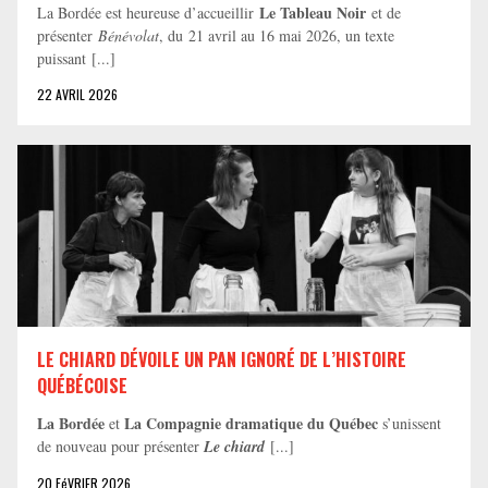
Le Tableau Noir
La Bordée est heureuse d’accueillir
et de
présenter
Bénévolat
, du 21 avril au 16 mai 2026, un texte
puissant [...]
22 AVRIL 2026
LE CHIARD DÉVOILE UN PAN IGNORÉ DE L’HISTOIRE
QUÉBÉCOISE
La Bordée
La Compagnie dramatique du Québec
et
s’unissent
de nouveau pour présenter
Le chiard
[...]
20 FéVRIER 2026