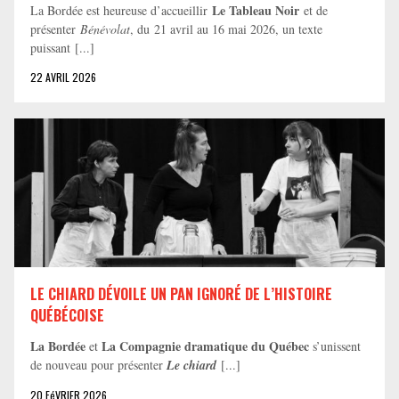
Le Tableau Noir
La Bordée est heureuse d’accueillir
et de
présenter
Bénévolat
, du 21 avril au 16 mai 2026, un texte
puissant [...]
22 AVRIL 2026
LE CHIARD DÉVOILE UN PAN IGNORÉ DE L’HISTOIRE
QUÉBÉCOISE
La Bordée
La Compagnie dramatique du Québec
et
s’unissent
de nouveau pour présenter
Le chiard
[...]
20 FéVRIER 2026