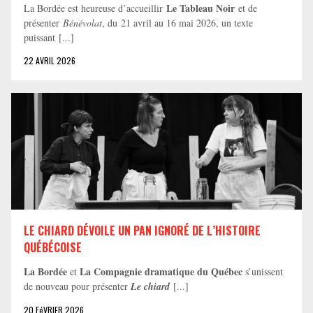
Le Tableau Noir
La Bordée est heureuse d’accueillir
et de
présenter
Bénévolat
, du 21 avril au 16 mai 2026, un texte
puissant [...]
22 AVRIL 2026
LE CHIARD DÉVOILE UN PAN IGNORÉ DE L’HISTOIRE
QUÉBÉCOISE
La Bordée
La Compagnie dramatique du Québec
et
s’unissent
de nouveau pour présenter
Le chiard
[...]
20 FéVRIER 2026