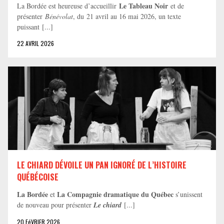
Le Tableau Noir
La Bordée est heureuse d’accueillir
et de
présenter
Bénévolat
, du 21 avril au 16 mai 2026, un texte
puissant [...]
22 AVRIL 2026
LE CHIARD DÉVOILE UN PAN IGNORÉ DE L’HISTOIRE
QUÉBÉCOISE
La Bordée
La Compagnie dramatique du Québec
et
s’unissent
de nouveau pour présenter
Le chiard
[...]
20 FéVRIER 2026