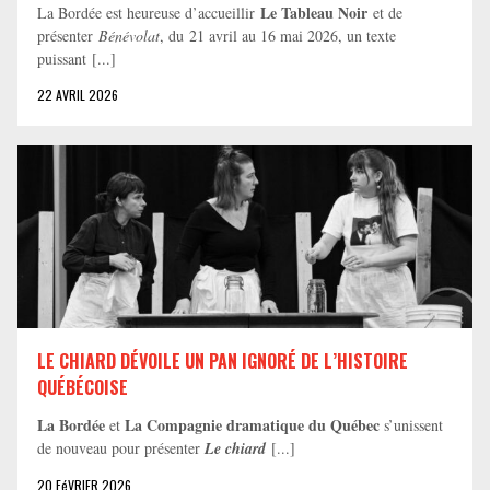
Le Tableau Noir
La Bordée est heureuse d’accueillir
et de
présenter
Bénévolat
, du 21 avril au 16 mai 2026, un texte
puissant [...]
22 AVRIL 2026
LE CHIARD DÉVOILE UN PAN IGNORÉ DE L’HISTOIRE
QUÉBÉCOISE
La Bordée
La Compagnie dramatique du Québec
et
s’unissent
de nouveau pour présenter
Le chiard
[...]
20 FéVRIER 2026