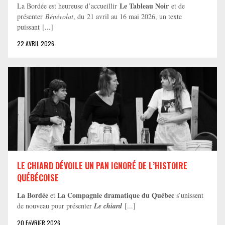
Le Tableau Noir
La Bordée est heureuse d’accueillir
et de
présenter
Bénévolat
, du 21 avril au 16 mai 2026, un texte
puissant [...]
22 AVRIL 2026
LE CHIARD DÉVOILE UN PAN IGNORÉ DE L’HISTOIRE
QUÉBÉCOISE
La Bordée
La Compagnie dramatique du Québec
et
s’unissent
de nouveau pour présenter
Le chiard
[...]
20 FéVRIER 2026